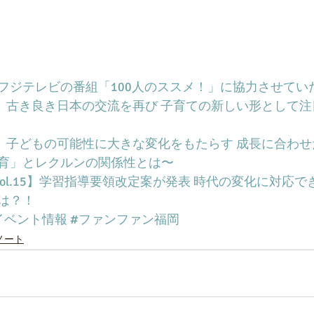
フジテレビの番組「100人のススメ！」に協力させてい
ES】古き良き日本の交流を再び 子育ての新しい形として
S】子どもの可能性に大きな変化をもたらす 成長に合わせ
育」とレクルンの関係性とは〜
　vol.15】学習指導要領改定案が発表 時代の変化に対応
は？！
イベント情報
#ファンファン福岡
ノート