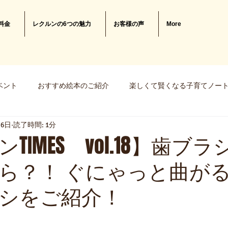
料金
レクルンの6つの魅力
お客様の声
More
ベント
おすすめ絵本のご紹介
楽しくて賢くなる子育てノー
月6日
読了時間: 1分
知育おもちゃの作り方
TIMES vol.18】歯ブ
ら？！ ぐにゃっと曲が
シをご紹介！