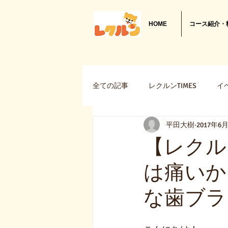
HOME
コース紹介・
全ての記事
レクルンTIMES
イ
平田大樹
2017年6
新商品・新サービス
Cfinder
【レクルン
は痛いか
な歯ブラ