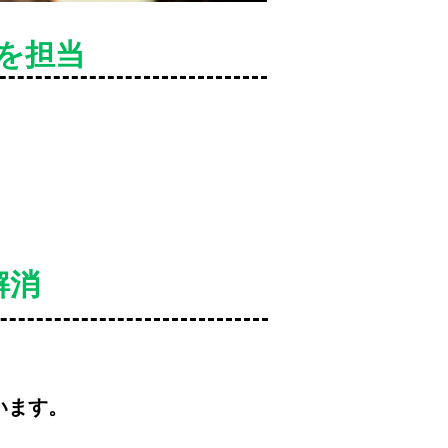
を担当
解消
います。