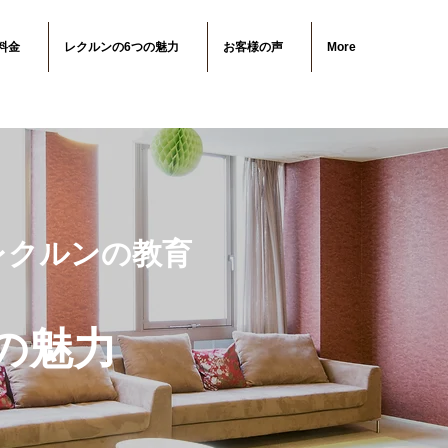
料金
レクルンの6つの魅力
お客様の声
More
レクルンの教育
の魅力