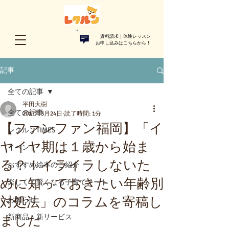
資料請求｜体験レッスン
お申し込みはこちらから！​
記事
全ての記事
平田大樹
全ての記事
2017年3月24日
読了時間: 1分
【ファンファン福岡】「イ
レクルンTIMES
ヤイヤ期は１歳から始ま
イベント
る？！イライラしないた
おすすめ絵本のご紹介
めに知っておきたい年齢別
楽しくて賢くなる子育てノート
対処法」のコラムを寄稿し
お知らせ
ました
新商品・新サービス