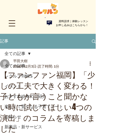
資料請求｜体験レッスン
お申し込みはこちらから！​
記事
全ての記事
平田大樹
全ての記事
2016年12月3日
読了時間: 1分
【ファンファン福岡】「少
レクルンTIMES
しの工夫で大きく変わる！
イベント
子どもが言うこと聞かな
おすすめ絵本のご紹介
い時に試してほしい4つの
楽しくて賢くなる子育てノート
演出」のコラムを寄稿しま
お知らせ
した
新商品・新サービス