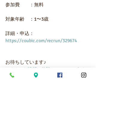
参加費　　：無料
対象年齢　：1〜3歳
詳細・申込：
https://coubic.com/recrun/329674
お待ちしています♪
#イベント情報
#体験レッスン
#ボディ
レク
#ブックレク
イベント
最新記事
すべて表示