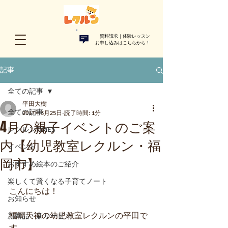
資料請求｜体験レッスン
お申し込みはこちらから！​
記事
全ての記事
平田大樹
全ての記事
2017年3月25日
読了時間: 1分
4月の親子イベントのご案
レクルンTIMES
内【幼児教室レクルン・福
イベント
岡市】
おすすめ絵本のご紹介
楽しくて賢くなる子育てノート
こんにちは！
お知らせ
福岡天神の幼児教室レクルンの平田で
新商品・新サービス