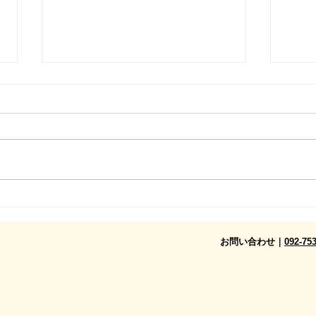
【出張講座】田島保育園でお
【出
やこレクプラスを開催しまし
ガー
た！｜19年12月24日開催
プラ
お問い合わせ｜
092-75
年1