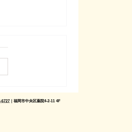
張講座】中比恵ソレイユ
デン保育園でおやこレク
スを開催しました！｜19
3-6727
｜福岡市中央区薬院4-2-11 4F
1月27日開催