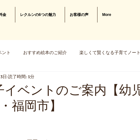
料金
レクルンの6つの魅力
お客様の声
More
ベント
おすすめ絵本のご紹介
楽しくて賢くなる子育てノー
月3日
読了時間: 1分
知育おもちゃの作り方
子イベントのご案内【幼
・福岡市】