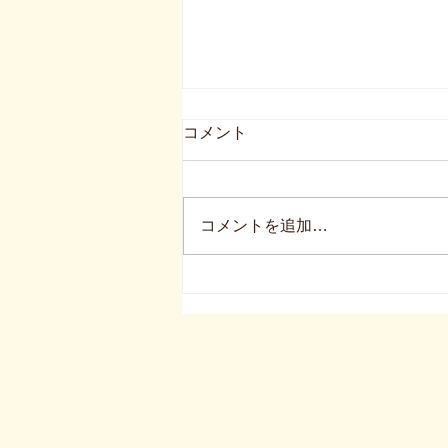
コメント
コメントを追加…
【出張講座】中比恵ソレイユ
ガーデン保育園でおやこレク
プラスを開催しました！｜19
年12月25日開催