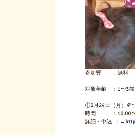
参加費　　：無料
対象年齢　：1〜3歳
①6月24日（月）＠
時間　　　：10:00〜1
詳細・申込  ：→
htt