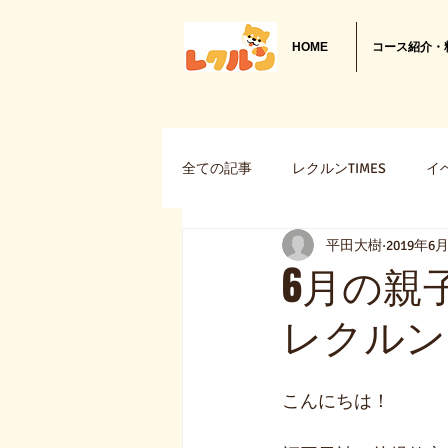
HOME
コース紹介・
全ての記事
レクルンTIMES
イ
平田大樹
2019年6
新商品・新サービス
Cfinder
6月の親
レクルン
こんにちは！