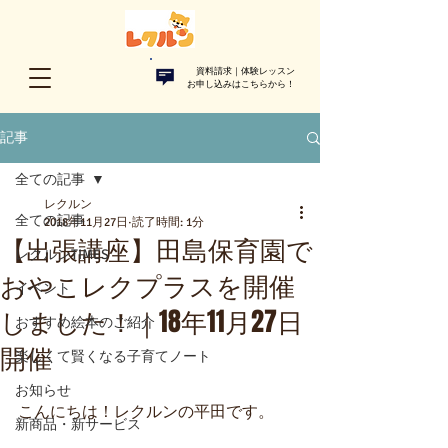
資料請求｜体験レッスン
お申し込みはこちらから！​
記事
全ての記事
レクルン
全ての記事
2018年11月27日
読了時間: 1分
【出張講座】田島保育園で
レクルンTIMES
おやこレクプラスを開催
イベント
しました！｜18年11月27日
おすすめ絵本のご紹介
開催
楽しくて賢くなる子育てノート
お知らせ
こんにちは！レクルンの平田です。
新商品・新サービス