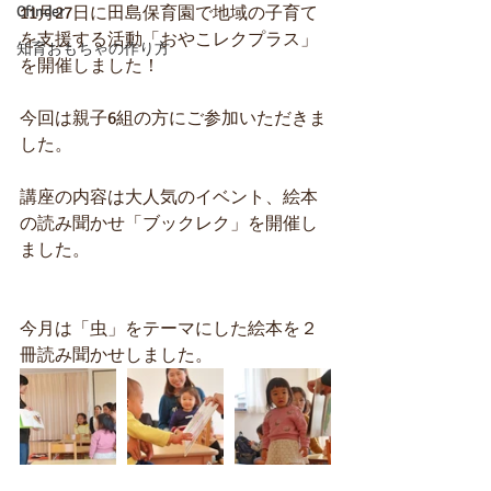
Cfinder
11月27日に田島保育園で地域の子育て
を支援する活動「おやこレクプラス」
知育おもちゃの作り方
を開催しました！
今回は親子6組の方にご参加いただきま
した。
講座の内容は大人気のイベント、絵本
の読み聞かせ「ブックレク」を開催し
ました。
今月は「虫」をテーマにした絵本を２
冊読み聞かせしました。 