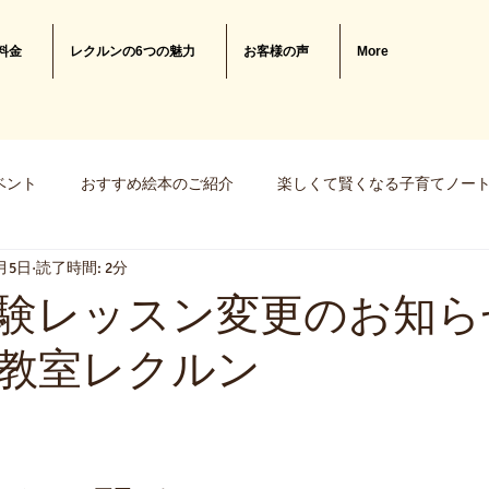
料金
レクルンの6つの魅力
お客様の声
More
ベント
おすすめ絵本のご紹介
楽しくて賢くなる子育てノー
0月5日
読了時間: 2分
知育おもちゃの作り方
験レッスン変更のお知ら
教室レクルン