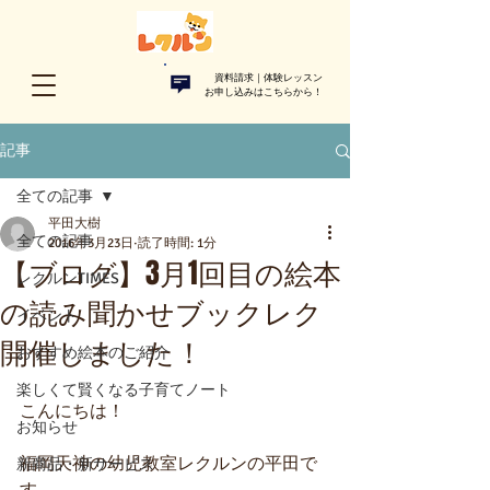
資料請求｜体験レッスン
お申し込みはこちらから！​
記事
全ての記事
平田大樹
全ての記事
2016年3月23日
読了時間: 1分
【ブログ】3月1回目の絵本
レクルンTIMES
の読み聞かせブックレク
イベント
開催しました！
おすすめ絵本のご紹介
楽しくて賢くなる子育てノート
こんにちは！
お知らせ
福岡天神の幼児教室レクルンの平田で
新商品・新サービス