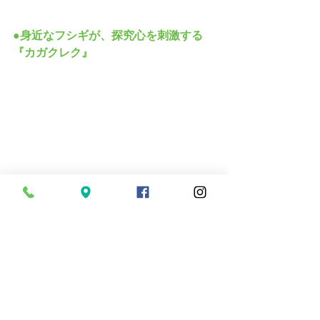
●身近なフシギが、探究心を刺激する
『カガクレク』 
カガクレクは年少〜年長向けの親子で
参加する科学実験レクです。
少しずつ先の予測ができるようになっ
てきたこの時期に、知らない不思議な
ことに触れることで、子どもの探究心
を刺激します。