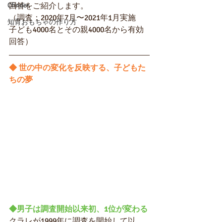
Cfinder
回答をご紹介します。
（調査：2020年7月〜2021年1月実施　
知育おもちゃの作り方
子ども4000名とその親4000名から有効
回答）　
◆ 世の中の変化を反映する、子どもた
ちの夢
◆男子は調査開始以来初、1位が変わる
クラレが1999年に調査を開始して以