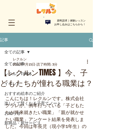
資料請求｜体験レッスン
お申し込みはこちらから！​
記事
全ての記事
レクルン
全ての記事
2021年7月15日
読了時間: 3分
【レクルンTIMES 】今、子
レクルンTIMES
どもたちが憧れる職業は？
イベント
おすすめ絵本のご紹介
こんにちは！レクルンです。
株式会社
楽しくて賢くなる子育てノート
クラレが、例年行っている「子どもた
ちが将来就きたい職業」「親が就かせ
お知らせ
たい職業」アンケート結果を発表しま
新商品・新サービス
した。今回は年長児（現小学1年生）の