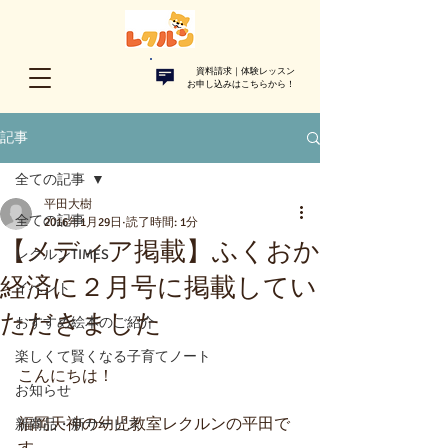
資料請求｜体験レッスン
お申し込みはこちらから！​
記事
全ての記事
平田大樹
全ての記事
2016年1月29日
読了時間: 1分
【メディア掲載】ふくおか
レクルンTIMES
経済に２月号に掲載してい
イベント
ただきました
おすすめ絵本のご紹介
楽しくて賢くなる子育てノート
こんにちは！
お知らせ
福岡天神の幼児教室レクルンの平田で
新商品・新サービス